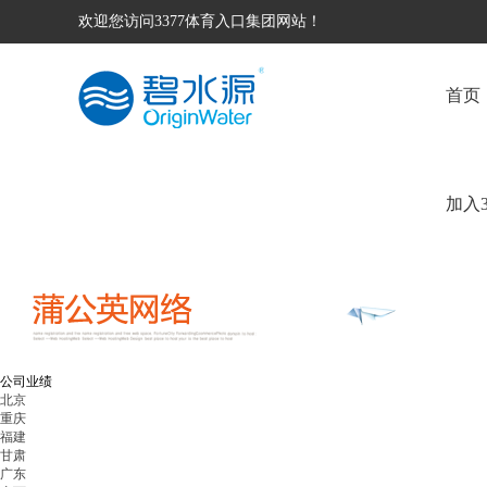
欢迎您访问3377体育入口集团网站！
首页
加入
公司业绩
北京
重庆
福建
甘肃
广东