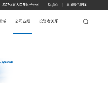
3377体育入口集团子公司
English
集团微信矩阵
领域
公司业绩
投资者关系