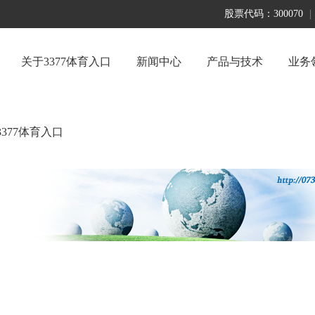
股票代码：300070
关于3377体育入口
新闻中心
产品与技术
业务
3377体育入口